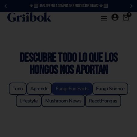
🍄‍🟫 ¡15% OFF en la compra de 3 productos o más! 🍄‍🟫
0
Descubre todo lo que los
hongos nos aportan
Todo
Aprende
Fungi Fun Facts
Fungi Science
Lifestyle
Mushroom News
RecetHongas