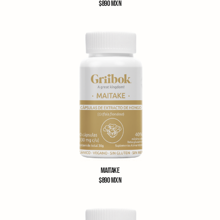
$
890
MXN
MAITAKE
$
890
MXN