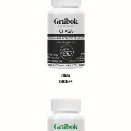
CHAGA
$
890
MXN