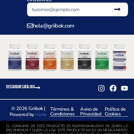
hola@griibok.com
DESCARGAR CATÁLOGO
© 2026 Griibok |
Términos &
Aviso de
Política de
Condiciones
Privacidad
Cookies
Powered by
rionic
EL CONSUMO DE ESTE PRODUCTO ES RESPONSABILIDAD DE QUIEN LO
RECOMIENDA Y QUIEN LO USA. ESTE PRODUCTO NO ES UN MEDICAMENTO.