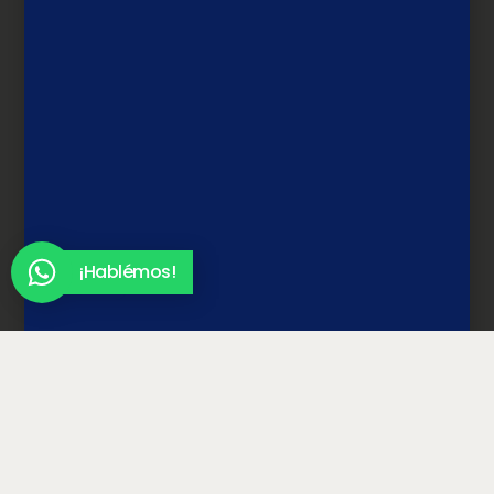
¡Hablémos!
¡Haz el quiz!