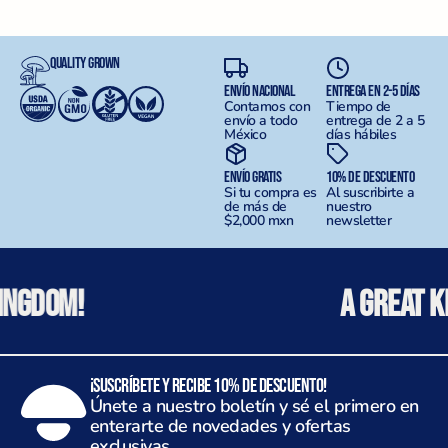
Quality Grown
ENVÍO NACIONAL
ENTREGA EN 2-5 DÍAS
Contamos con
Tiempo de
envío a todo
entrega de 2 a 5
México
días hábiles
ENVÍO GRATIS
10% DE DESCUENTO
Si tu compra es
Al suscribirte a
de más de
nuestro
$2,000 mxn
newsletter
dom!
A Great King
¡Suscríbete y recibe 10% de descuento!
Únete a nuestro boletín y sé el primero en
enterarte de novedades y ofertas
exclusivas.