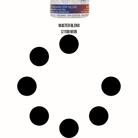
MASTER BLEND
$
1100
MXN