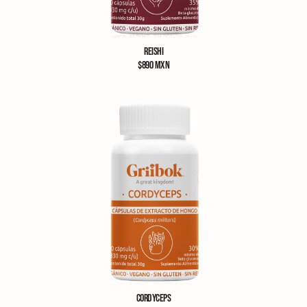
REISHI
$
890
MXN
CORDYCEPS