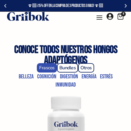
🍄‍🟫 ¡15% OFF en la compra de 3 productos o más! 🍄‍🟫
0
Conoce todos nuestros hongos
adaptógenos
Frascos
Bundles
Otros
Belleza
Cognición
Digestión
Energía
Estrés
Inmunidad