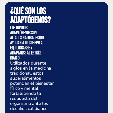
¿Qué son los
adaptógenos?
Los hongos
adaptógenos son
aliados naturales que
ayudan a tu cuerpo a
equilibrarse y
adaptarse al estrés
diario.
Utilizados durante
siglos en la medicina
tradicional, estos
superalimentos
potencian el bienestar
físico y mental,
fortaleciendo la
respuesta del
organismo ante los
desafíos cotidianos.