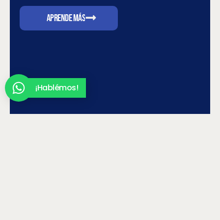
APRENDE MÁS
¡Hablémos!
¡Haz el quiz!