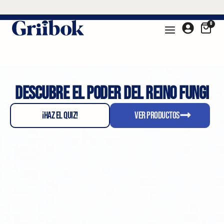
🍄‍🟫 ¡15% OFF en la compra de 3 productos o más! 🍄‍🟫
0
descubre el poder del reino fungi
¡HAZ EL QUIZ!
Ver productos