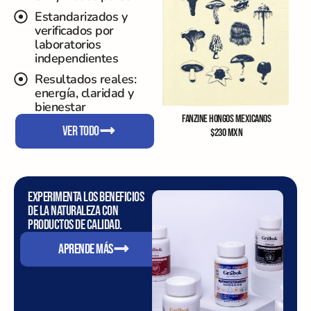
Estandarizados y
verificados por
laboratorios
independientes
Resultados reales:
energía, claridad y
bienestar
FANZINE HONGOS MEXICANOS
Ver todo
$
230
MXN
Experimenta los beneficios
de la naturaleza con
productos de calidad.
APRENDE MÁS