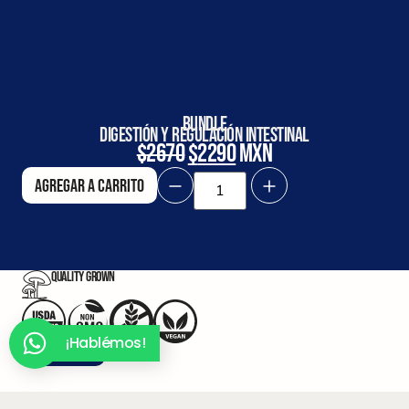
BUNDLE
Digestión y Regulación Intestinal
$
2670
$
2290
mxn
Agregar a carrito
Quality Grown
¡Hablémos!
¡Haz el quiz!