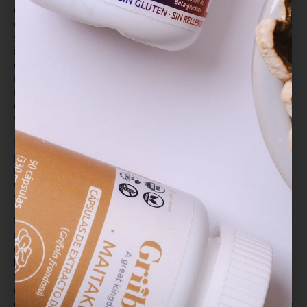
que utilizan la dopamina para transmitir información
entre ellas), las cuales son fundamentales en el
sistema nervioso central y desempeñan un papel
importante en la regulación de diversas funciones
cognitivas, motrices y emocionales, como la
motivación, la recompensa, el placer y el control del
movimiento. Su daño causa los síntomas
característicos de la enfermedad, como rigidez y
temblores.
Melena de León ha demostrado ser capaz de
promover la producción de factores de crecimiento
nervioso (NGF) y de crecimiento derivado del
cerebro (BDNF), fundamentales en la regeneración
y mantenimiento de las neuronas.
El extracto de Melena de León posee propiedades
neuroprotectoras que contribuyen a la regeneración
de las neuronas. Sus componentes como las
hericenonas y erinacinas
ofrecen beneficios para el
funcionamiento cerebral, incluyendo la protección
del sistema nervioso central, mejora de la función
cognitiva y reducción de la inflamación, lo que puede