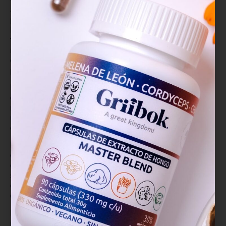
antiinflamatorias y su capacidad para estimular la
producción de factores de crecimiento nervioso,
Melena de León tiene un gran potencial en el
tratamiento y prevención de enfermedades
neurodegenerativas como el Alzheimer, Parkinson y
otros trastornos del sistema nervioso, así como
para aliviar síntomas de la depresión.
Durante enfermedades neurodegenerativas como
el Alzheimer, Parkinson y esclerosis múltiple, las
neuronas sufren una degeneración que conduce a
una disminución de las funciones cognitivas, pérdida
de memoria y deterioro motor y cognitivo.
En el caso del Alzheimer, la acumulación de placas
de proteína beta-amiloide en el cerebro interfiere
en la comunicación entre las neuronas, provocando
su deterioro e inflamación del cerebro, lo que
eventualmente conduce a la pérdida de memoria y
otras funciones cognitivas.
En el Parkinson, existe degeneración de las
neuronas dopaminérgicas (llamadas así debido a